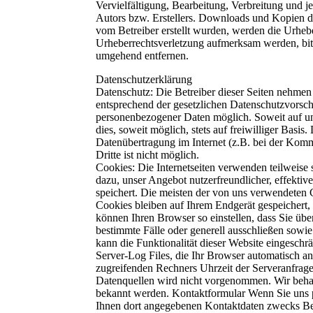
Vervielfältigung, Bearbeitung, Verbreitung und 
Autors bzw. Erstellers. Downloads und Kopien dies
vom Betreiber erstellt wurden, werden die Urheber
Urheberrechtsverletzung aufmerksam werden, bit
umgehend entfernen.
Datenschutzerklärung
Datenschutz: Die Betreiber dieser Seiten nehmen
entsprechend der gesetzlichen Datenschutzvorsch
personenbezogener Daten möglich. Soweit auf un
dies, soweit möglich, stets auf freiwilliger Bas
Datenübertragung im Internet (z.B. bei der Komm
Dritte ist nicht möglich.
Cookies: Die Internetseiten verwenden teilweise so genannte Cookies. Cookies richten auf Ihrem Rechner keinen Schaden an und enthalten keine Viren. Cookies dienen dazu, unser Angebot nutzerfreundlicher, effektiver und sicherer zu machen. Cookies sind kleine Textdateien, die auf Ihrem Rechner abgelegt werden und die Ihr Browser speichert. Die meisten der von uns verwendeten Cookies sind so genannte „Session-Cookies“. Sie werden nach Ende Ihres Besuchs automatisch gelöscht. Andere Cookies bleiben auf Ihrem Endgerät gespeichert, bis Sie diese löschen. Diese Cookies ermöglichen es uns, Ihren Browser beim nächsten Besuch wiederzuerkennen. Sie können Ihren Browser so einstellen, dass Sie über das Setzen von Cookies informiert werden und Cookies nur im Einzelfall erlauben, die Annahme von Cookies für bestimmte Fälle oder generell ausschließen sowie das automatische Löschen der Cookies beim Schließen des Browser aktivieren. Bei der Deaktivierung von Cookies kann die Funktionalität dieser Website eingeschränkt sein. Server-Log-Files Der Provider der Seiten erhebt und speichert automatisch Informationen in so genannten Server-Log Files, die Ihr Browser automatisch an uns übermittelt. Dies sind: Browsertyp und Browserversion verwendetes Betriebssystem Referrer URL Hostname des zugreifenden Rechners Uhrzeit der Serveranfrage Diese Daten sind nicht bestimmten Personen zuordenbar. Eine Zusammenführung dieser Daten mit anderen Datenquellen wird nicht vorgenommen. Wir behalten uns vor, diese Daten nachträglich zu prüfen, wenn uns konkrete Anhaltspunkte für eine rechtswidrige Nutzung bekannt werden. Kontaktformular Wenn Sie uns per Kontaktformular Anfragen zukommen lassen, werden Ihre Angaben aus dem Anfrageformular inklusive der von Ihnen dort angegebenen Kontaktdaten zwecks Bearbeitung der Anfrage und für den Fall von Anschlussfragen bei uns gespeichert. Diese Daten geben wir nicht ohne Ihre Einwilligung weiter. Datenschutzerklärung für die Nutzung von etracker Unsere Webseite nutzt den Analysedienst etracker. Anbieter ist die etracker GmbH, Erste Brunnenstraße 1, 20459 Hamburg Germany. Aus den Daten können unter einem Pseudonym Nutzungsprofile erstellt werden. Dazu können Cookies eingesetzt werden. Bei Cookies handelt es sich um kleine Textdateien, die lokal im Zwischenspeicher Ihres Internet-Browsers gespeichert werden. Die Cookies ermöglichen es, Ihren Browser wieder zu erkennen. Die mit den etracker-Technologien erhobenen Daten werden ohne die gesondert erteilte Zustimmung des Betroffenen nicht genutzt, Besucher unserer Website persönlich zu identifizieren und werden nicht mit personenbezogenen Daten über den Träger des Pseudonyms zusammengeführt. Der Datenerhebung und -speicherung können Sie jederzeit mit Wirkung für die Zukunft widersprechen. Um einer Datenerhebung und -speicherung Ihrer Besucherdaten für die Zukunft zu widersprechen, können Sie unter nachfolgendem Link ein Opt-Out