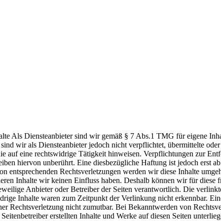
alte Als Diensteanbieter sind wir gemäß § 7 Abs.1 TMG für eigene Inha
nd wir als Diensteanbieter jedoch nicht verpflichtet, übermittelte ode
e auf eine rechtswidrige Tätigkeit hinweisen. Verpflichtungen zur En
iben hiervon unberührt. Eine diesbezügliche Haftung ist jedoch erst a
on entsprechenden Rechtsverletzungen werden wir diese Inhalte umgeh
f deren Inhalte wir keinen Einfluss haben. Deshalb können wir für die
er jeweilige Anbieter oder Betreiber der Seiten verantwortlich. Die verl
rige Inhalte waren zum Zeitpunkt der Verlinkung nicht erkennbar. Eine
iner Rechtsverletzung nicht zumutbar. Bei Bekanntwerden von Rechtsve
eitenbetreiber erstellten Inhalte und Werke auf diesen Seiten unterli