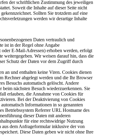
rfen der schriftlichen Zustimmung des jeweiligen
tet. Soweit die Inhalte auf dieser Seite nicht
e gekennzeichnet. Sollten Sie trotzdem auf eine
htsverletzungen werden wir derartige Inhalte
ersonenbezogenen Daten vertraulich und
te ist in der Regel ohne Angabe
 oder E-Mail-Adressen) erhoben werden, erfolgt
te weitergegeben. Wir weisen darauf hin, dass die
ser Schutz der Daten vor dem Zugriff durch
Informationen: Neben den oben erläuterten Verwendungszwecken werden die von Ihnen bereitgestellten Informationen gemäß den geltenden Google-Datenschutzbestimmungen genutzt. Google veröffentlicht möglicherweise zusammengefasste Statistiken über die +1-Aktivitäten der Nutzer bzw. gibt diese an Nutzer und Partner weiter, wie etwa Publisher, Inserenten oder verbundene Websites. Datenschutzerklärung für die Nutzung von Instagram Auf unseren Seiten sind Funktionen des Dienstes Instagram eingebunden. Diese Funktionen werden angeboten durch die Instagram Inc., 1601 Willow Road, Menlo Park, CA, 94025, USA integriert. Wenn Sie in Ihrem Instagram-Account eingeloggt sind können Sie durch Anklicken des Instagram-Buttons die Inhalte unserer Seiten mit Ihrem Instagram-Profil verlinken. Dadurch kann Instagram den Besuch unserer Seiten Ihrem Benutzerkonto zuordnen. Wir weisen darauf hin, dass wir als Anbieter der Seiten keine Kenntnis vom Inhalt der u?bermittelten Daten sowie deren Nutzung durch Instagram erhalten. Weitere Informationen hierzu finden Sie in der Datenschutzerklärung von Instagram: http://instagram.com/about/legal/privacy/ Datenschutzerklärung für die Nutzung von Pinterest Auf unserer Seite verwenden wir Social Plugins des sozialen Netzwerkes Pinterest, das von der Pinterest Inc., 808 Brannan Street San Francisco, CA 94103-490, USA ("Pinterest") betrieben wird. Wenn Sie eine Seite aufrufen, die ein solches Plugin enthält, stellt Ihr Browser eine direkte Verbindung zu den Servern von Pinterest her. Das Plugin übermittelt dabei Protokolldaten an den Server von Pinterest in die USA. Diese Protokolldaten enthalten möglicherweise Ihre IP-Adresse, die Adresse der besuchten Websites, die ebenfalls PinterestFunktionen enthalten, Art und Einstellungen des Browsers, Datum und Zeitpunkt der Anfrage, Ihre Verwendungsweise von Pinterest sowie Cookies. Weitere Informationen zu Zweck, Umfang und weiterer Verarbeitung und Nutzung der Daten durch Pinterest sowie Ihre diesbezüglichen Rechte und Möglichkeiten zum Schutz Ihrer Privatsphäre finden Sie in den den Datenschutzhinweisen von Pinterest: https://about.pinterest.com/de/privacy-policy Datenschutzerklärung für die Nutzung von XING Unsere Webseite nutzt Funktionen des Netzwerks XING. Anbieter ist die XING AG, Dammtorstraße 29-32, 20354 Hamburg, Deutschland. Bei jedem Abruf einer unserer Seiten, die Funktionen von XING enthält, wird eine Verbindung zu Servern von XING hergestellt. Eine Speicherung von personenbezogenen Daten erfolgt dabei nach unserer Kenntnis nicht. Insbesondere werden keine IP-Adressen gespeichert oder das Nutzungsverhalten ausgewertet. Weitere Information zum Datenschutz und dem XING Share-Button finden Sie in der Datenschutzerklärung von XING unter https://www.xing.com/app/share?op=data_protection Kommentarfunktion auf dieser Webseite Wenn Sie uns per Kont