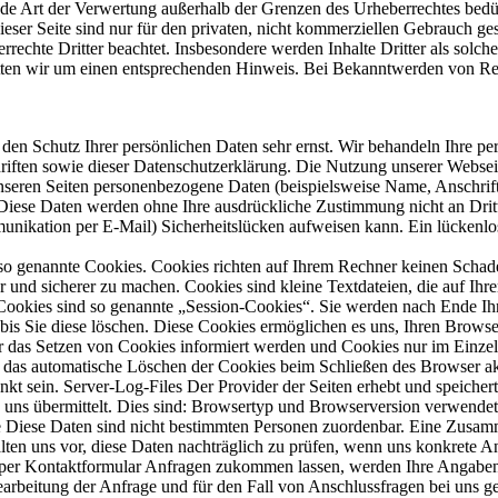
jede Art der Verwertung außerhalb der Grenzen des Urheberrechtes bedü
er Seite sind nur für den privaten, nicht kommerziellen Gebrauch gestat
rechte Dritter beachtet. Insbesondere werden Inhalte Dritter als solch
ten wir um einen entsprechenden Hinweis. Bei Bekanntwerden von Rec
 den Schutz Ihrer persönlichen Daten sehr ernst. Wir behandeln Ihre p
riften sowie dieser Datenschutzerklärung. Die Nutzung unserer Websei
seren Seiten personenbezogene Daten (beispielsweise Name, Anschrift
is. Diese Daten werden ohne Ihre ausdrückliche Zustimmung nicht an Drit
unikation per E-Mail) Sicherheitslücken aufweisen kann. Ein lückenlo
-Cookie von etracker beziehen, dieser bewirkt, dass zukünftig keine Besucherdaten Ihres Browsers bei etracker erhoben und gespeichert werden: http://www.etracker.de/privacy?et=V23Jbb Dadurch wird ein Opt-Out-Cookie mit dem Namen "cntcookie" von etracker gesetzt. Bitte löschen Sie diesen Cookie nicht, solange Sie Ihren Widerspruch aufrecht erhalten möchten. Weitere Informationen finden Sie in den Datenschutzbestimmungen von etracker: http://www.etracker.com/de/datenschutz.html Datenschutzerklärung für die Nutzung von Facebook-Plugins (LikeButton) Auf unseren Seiten sind Plugins des sozialen Netzwerks Facebook, Anbieter Facebook Inc., 1 Hacker Way, Menlo Park, California 94025, USA, integriert. Die Facebook-Plugins erkennen Sie an dem Facebook-Logo oder dem "Like-Button" ("Gefällt mir") auf unserer Seite. Eine Übersicht über die Facebook-Plugins finden Sie hier: http://developers.facebook.com/docs/plugins/. Wenn Sie unsere Seiten besuchen, wird über das Plugin eine direkte Verbindung zwischen Ihrem Browser und dem Facebook-Server hergestellt. Facebook erhält dadurch die Information, dass Sie mit Ihrer IP-Adresse unsere Seite besucht haben. Wenn Sie den Facebook "Like-Button" anklicken während Sie in Ihrem FacebookAccount eingeloggt sind, können Sie die Inhalte unserer Seiten auf Ihrem Facebook-Profil verlinken. Dadurch kann Facebook den Besuch unserer Seiten Ihrem Benutzerkonto zuordnen. Wir weisen darauf hin, dass wir als Anbieter der Seiten keine Kenntnis vom Inhalt der übermittelten Daten sowie deren Nutzung durch Facebook erhalten. Weitere Informationen hierzu finden Sie in der Datenschutzerklärung von Facebook unter http://de-de.facebook.com/policy.php. Wenn Sie nicht wünschen, dass Facebook den Besuch unserer Seiten Ihrem Facebook-Nutzerkonto zuordnen kann, loggen Sie sich bitte aus Ihrem Facebook-Benutzerkonto aus. Datenschutzerklärung für die Nutzung von Twitter Auf unseren Seiten sind Funktionen des Dienstes Twitter eingebunden. Diese Funktionen werden angeboten durch die Twitter Inc., 1355 Market Street, Suite 900, San Francisco, CA 94103, USA. Durch das Benutzen von Twitter und der Funktion "Re-Tweet" werden die von Ihnen besuchten Webseiten mit Ihrem Twitter-Account verknüpft und anderen Nutzern bekannt gegeben. Dabei werden auch Daten an Twitter übertragen. Wir weisen darauf hin, dass wir als Anbieter der Seiten keine Kenntnis vom Inhalt der übermittelten Daten sowie deren Nutzung durch Twitter erhalten. Weitere Informationen hierzu finden Sie in der Datenschutzerklärung von Twitter unter http://twitter.com/privacy. Ihre Datenschutzeinstellungen bei Twitter können Sie in den Konto-Einstellungen unter: http://twitter.com/account/settings ändern. Datenschutzerklärung für die Nutzung von Google+ Unsere Seiten nutzen Funktionen von Google+. Anbieter ist die Google Inc., 1600 Amphitheatre Parkway Mountain View, CA 94043, USA. Erfassung und Weitergabe von Informationen: Mithilfe der Google+-Schaltfläche können Sie Informationen weltweit veröffentlichen. Über die Google+-Schaltfläche erhalten Sie und andere Nutzer personalisierte Inhalte von Google und unseren Partnern. Google speichert sowohl die Information, dass Sie für einen Inhalt +1 gegeben haben, als auch Informationen über die Seite, die Sie beim Klicken auf +1 angesehen haben. Ihre +1 können als Hinweise zusammen mit Ihrem Profilnamen und Ihrem Foto in Google-Diensten, wie etwa in Suchergebnissen oder in Ihrem Google-Profil, oder an anderen Stellen auf Websites und Anzeigen im Internet eingeblendet werden. Google zeichnet Informationen über Ihre +1-Aktivitäten auf, um die Google-Dienste für Sie und andere zu verbessern. Um die Google+-Schaltfläche verwenden zu können, benötigen Sie ein weltweit sichtbares, öffentliches Google-Profil, das zumindest den für das Profil gewählten Namen enthalten muss. Dieser Name wird in allen Google-Diensten verwendet. In manchen Fällen kann dieser Name auch einen anderen Namen ersetzen, den Sie beim Teilen von Inhalten über Ihr Google-Konto verwendet haben. Die Identität Ihres GoogleProfils kann Nutzern angezeigt werden, die Ihre E-Mail-Adresse kennen oder über andere identifizierende Informationen von Ihnen verfügen. Verwendung der erfassten 